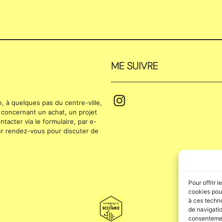
ME SUIVRE
se, à quelques pas du centre-ville,
 concernant un achat, un projet
tacter via le formulaire, par e-
 sur rendez-vous pour discuter de
Pour offrir 
cookies pour
à ces techn
de navigatio
consentement