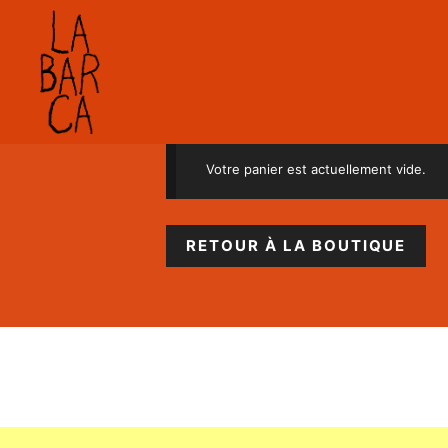
Aller
au
contenu
Votre panier est actuellement vide.
RETOUR À LA BOUTIQUE