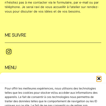
n’hésitez pas à me contacter via le formulaire, par e-mail ou par
téléphone. Je serai ravi de vous accueillir à l'atelier sur rendez-
vous pour discuter de vos idées et de vos besoins.
ME SUIVRE
MENU
À propos
Shop
Pour offrir les meilleures expériences, nous utilisons des technologies
Stages
telles que les cookies pour stocker et/ou accéder aux informations des
Journal
appareils. Le fait de consentir à ces technologies nous permettra de
Contact
traiter des données telles que le comportement de navigation ou les ID
Compte
uniques sur ce site. Le fait de ne pas consentir ou de retirer son