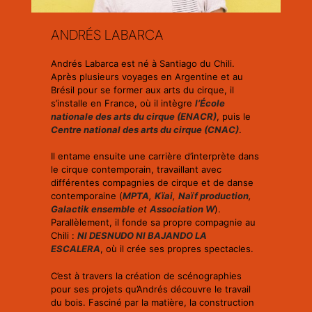
ANDRÉS LABARCA
Andrés Labarca est né à Santiago du Chili.
Après plusieurs voyages en Argentine et au
Brésil pour se former aux arts du cirque, il
s’installe en France, où il intègre
l’École
nationale des arts du cirque (ENACR)
, puis le
Centre national des arts du cirque (CNAC)
.
Il entame ensuite une carrière d’interprète dans
le cirque contemporain, travaillant avec
différentes compagnies de cirque et de danse
contemporaine (
MPTA
,
Kïai
,
Naïf production
,
Galactik ensemble
et
Association W
).
Parallèlement, il fonde sa propre compagnie au
Chili :
NI DESNUDO NI BAJANDO LA
ESCALERA
, où il crée ses propres spectacles.
C’est à travers la création de scénographies
pour ses projets qu’Andrés découvre le travail
du bois. Fasciné par la matière, la construction