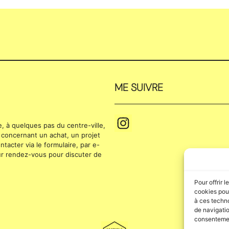
ME SUIVRE
se, à quelques pas du centre-ville,
 concernant un achat, un projet
tacter via le formulaire, par e-
 sur rendez-vous pour discuter de
Pour offrir 
cookies pour
à ces techn
de navigatio
consentement