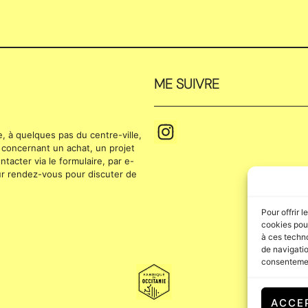
ME SUIVRE
se, à quelques pas du centre-ville,
 concernant un achat, un projet
tacter via le formulaire, par e-
 sur rendez-vous pour discuter de
Pour offrir 
cookies pour
à ces techn
de navigatio
consentement
ACCE