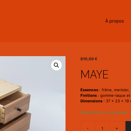
À propos
810,00
€
MAYE
Essences
: frêne, merisier,
Finitions
: gomme-laque et ci
Dimensions
: 37 × 23 × 19
Disponible sur commande
-
+
quantité