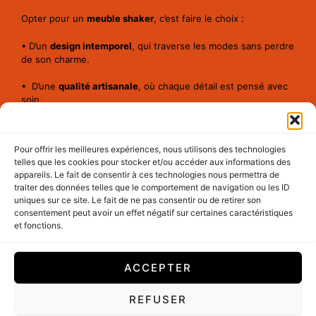
Opter pour un
meuble shaker
, c’est faire le choix :
• D’un
design intemporel
, qui traverse les modes sans perdre
de son charme.
• D’une
qualité artisanale
, où chaque détail est pensé avec
soin.
• D’un mobilier
éthique et durable
, en accord avec une vision
sobre de la consommation.
Pour offrir les meilleures expériences, nous utilisons des technologies
telles que les cookies pour stocker et/ou accéder aux informations des
Les meubles shakers s’intègrent aussi bien dans un
appareils. Le fait de consentir à ces technologies nous permettra de
intérieur
rustique
que dans un décor
moderne
, apportant
traiter des données telles que le comportement de navigation ou les ID
une touche d’équilibre et de sérénité à l’espace.
uniques sur ce site. Le fait de ne pas consentir ou de retirer son
consentement peut avoir un effet négatif sur certaines caractéristiques
Catégories
et fonctions.
Actualités
Le design de meubles danois : une référence en matière
de mobilier scandinave
ACCEPTER
L’assemblage tenon-mortaise : une technique millénaire
du travail du bois
REFUSER