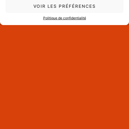
VOIR LES PRÉFÉRENCES
Filter by attribute
Politique de confidentialité
Filter by price
Bestsellers