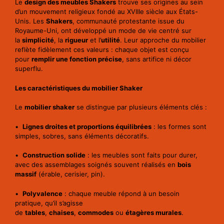
Le
design des meubles Shakers
trouve ses origines au sein
d’un mouvement religieux fondé au XVIIIe siècle aux États-
Unis. Les
Shakers
, communauté protestante issue du
Royaume-Uni, ont développé un mode de vie centré sur
la
simplicité
, la
rigueur
et l’
utilité
. Leur approche du mobilier
reflète fidèlement ces valeurs : chaque objet est conçu
pour
remplir une fonction précise
, sans artifice ni décor
superflu.
Les caractéristiques du mobilier Shaker
Le
mobilier shaker
se distingue par plusieurs éléments clés :
•
Lignes droites et proportions équilibrées
: les formes sont
simples, sobres, sans éléments décoratifs.
•
Construction solide
: les meubles sont faits pour durer,
avec des assemblages soignés souvent réalisés en
bois
massif
(érable, cerisier, pin).
•
Polyvalence
: chaque meuble répond à un besoin
pratique, qu’il s’agisse
de
tables
,
chaises
,
commodes
ou
étagères murales
.