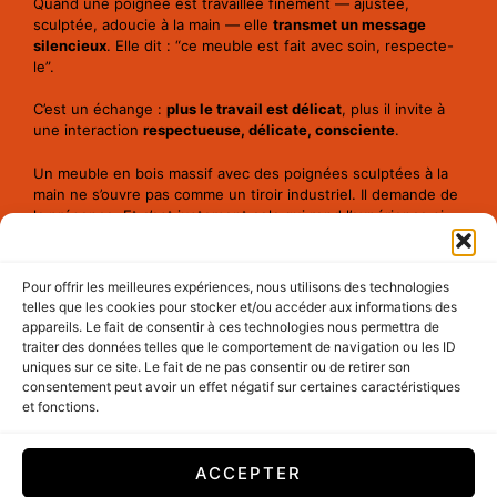
Quand une poignée est travaillée finement — ajustée,
sculptée, adoucie à la main — elle
transmet un message
silencieux
. Elle dit : “ce meuble est fait avec soin, respecte-
le”.
C’est un échange :
plus le travail est délicat
, plus il invite à
une interaction
respectueuse, délicate, consciente
.
Un meuble en bois massif avec des poignées sculptées à la
main ne s’ouvre pas comme un tiroir industriel. Il demande de
la présence. Et c’est justement cela qui rend l’expérience si
précieuse.
Créer des poignées avec intention
Pour offrir les meilleures expériences, nous utilisons des technologies
telles que les cookies pour stocker et/ou accéder aux informations des
Dans mes créations, je considère la poignée comme
une
appareils. Le fait de consentir à ces technologies nous permettra de
micro-architecture
. Elle concentre :
traiter des données telles que le comportement de navigation ou les ID
uniques sur ce site. Le fait de ne pas consentir ou de retirer son
• l’ergonomie,
consentement peut avoir un effet négatif sur certaines caractéristiques
et fonctions.
• l’esthétique,
• et la
philosophie du meuble
dans un seul petit geste de
ACCEPTER
design.